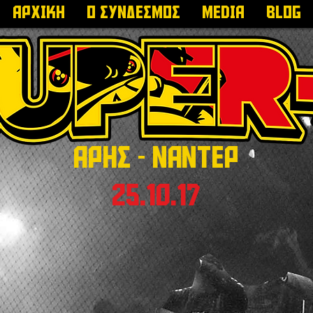
ΑΡΧΙΚΗ
Ο ΣΥΝΔΕΣΜΟΣ
MEDIA
Blog
ΑΡΗΣ - nanteσ
25.10.17